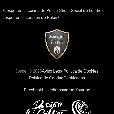
Ant
Siguiente
Josper en la cocina de Pollen Street Social de Londres
Josper en el corazón de Pekín
Josper © 2026
Aviso Legal
Política de Cookies
Política de Calidad
Certificados
Facebook
LinkedIn
Instagram
Youtube