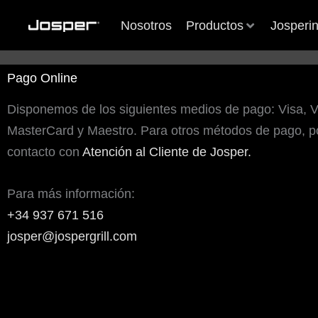
Ir
Nosotros
Productos
Josperi
al
contenido
Pago Online
Disponemos de los siguientes medios de pago: Visa, V
MasterCard y Maestro. Para otros métodos de pago, 
le Days at MEATOPIA
le Days at MEATOPIA
Más que una feria: Host Milan
Más que una feria: Host Milan
Koy Shunka, la innovación 
Koy Shunka, la innovación 
contacto con
Atención al Cliente de Josper.
2025
2025
de Hideki con Josper
de Hideki con Josper
Para más información:
+34 937 671 516
1
1
2
2
3
3
josper@jospergrill.com