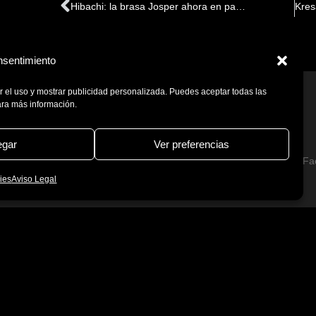
Ant
Hibachi: la brasa Josper ahora en parrilla de sobremesa
nsentimiento
ar el uso y mostrar publicidad personalizada. Puedes aceptar todas las
ara más información.
gar
Ver preferencias
ica de Calidad
Certificados
Fa
ies
Aviso Legal