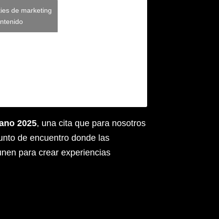
kies de marketing
ontenido
lano 2025
, una cita que para nosotros
unto de encuentro donde las
unen para crear experiencias