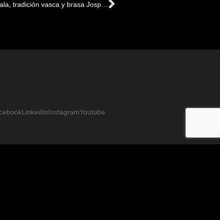
Siguiente
Kresala, tradición vasca y brasa Josper en el corazón de Barcelona
cebook
LinkedIn
Instagram
Youtube