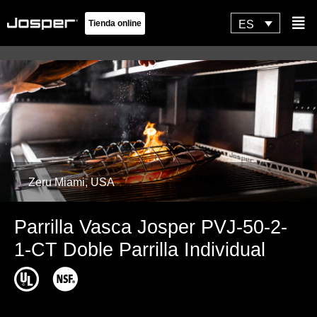
Ir
Flyo
ES
Tienda online
al
Men
contenido
Zeru Miami, USA
Parrilla Vasca Josper PVJ-50-2-
1-CT Doble Parrilla Individual