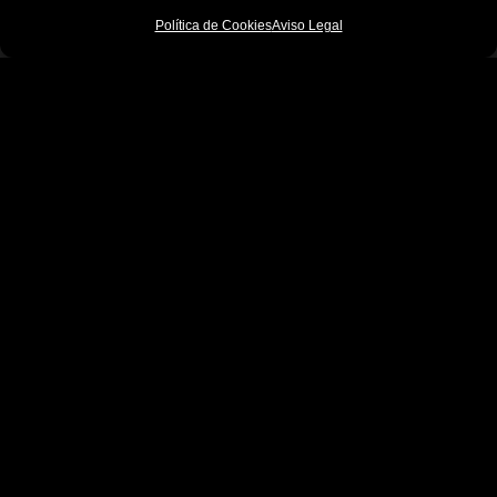
Política de Cookies
Aviso Legal
Josper © 2026
Aviso Legal
Política de Cookies
Política de Calidad
Certificados
Facebook
LinkedIn
Instagram
Youtube