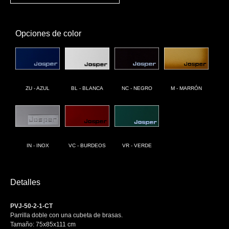
Opciones de color
ZU - AZUL
BL - BLANCA
NC - NEGRO
M - MARRÓN
IN - INOX
VC - BURDEOS
VR - VERDE
Detalles
PVJ-50-2-1-CT
Parrilla doble con una cubeta de brasas.
Tamaño: 75x85x111 cm