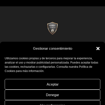
Gestionar consentimiento
Utilizamos cookies propias y de terceros para mejorar la experiencia,
analizar el uso y mostrar publicidad personalizada. Puedes aceptar todas
Josper © 2026
Aviso Legal
Política de Cookies
Política de Calidad
las cookies, rechazarlas o configurarlas. Consulta nuestra Política de
Certificados
Cookies para más información.
Aceptar
Denegar
Facebook
LinkedIn
Instagram
Youtube