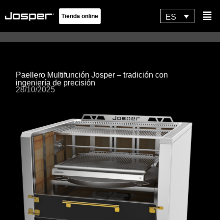
Ir
Flyo
ES
Tienda online
al
Men
contenido
Paellero Multifunción Josper – tradición con
ingeniería de precisión
28/10/2025