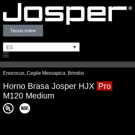
Ir
al
contenido
Tienda online
ES
Flyout
Menu
Enococus, Ceglie Messapica, Brindisi
Horno Brasa Josper HJX
Pro
M120 Medium