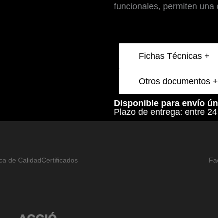
funcionales, permiten una 
x
25
cantidad
Fichas Técnicas +
Otros documentos +
Disponible para envío ú
Plazo de entrega: entre 24 
ica de Calidad
Certificados
Fa