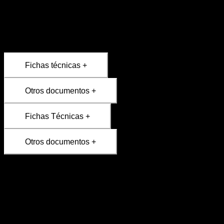
sobrecalentamiento. Gran resistencia y rendimiento óptimo
en el horno brasa Josper, aportando a los platos el
característico aroma del carbón.
Fichas técnicas +
Otros documentos +
Fichas Técnicas +
Otros documentos +
Disponible para envío únicamente a España peninsular
Plazo de entrega: entre 24 y 72 horas, a partir del
próximo día hábil.