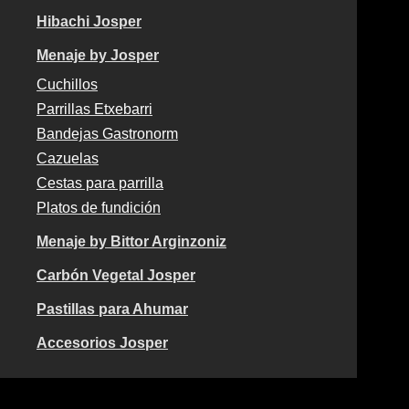
Hibachi Josper
Menaje by Josper
Cuchillos
Parrillas Etxebarri
Bandejas Gastronorm
CAZUELA JOSPER Ø 28 – 7
Cazuelas
Cestas para parrilla
84,70
€
Platos de fundición
Menaje by Bittor Arginzoniz
Añadir al carrito
Carbón Vegetal Josper
Cazuela Josper 28 cm de
Pastillas para Ahumar
diámetro y 7 cm de altura
Accesorios Josper
Cazuelas fabricadas en aluminio fundido que garantizan la
distribución uniforme del calor, evitando puntos de