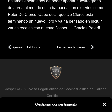
Estamos encantados de poder aportar nuestro grano
de arena al mundo de la barbacoa con expertos como
Peter De Clercq. Cabe decir que De Clercq está
terminando un nuevo libro y ya ha pensado en incluir
varias recetas con nuestro Josper… ¡Gracias Peter!!
Ant
Siguie
Spanish Hot Dogs by Albert Adrià, elaborados en el Josper
Josper en la Feria SETT 2013 en Montpellier
Josper © 2026
Aviso Legal
Política de Cookies
Política de Calidad
Certificados
Gestionar consentimiento
Facebook
LinkedIn
Instagram
Youtube