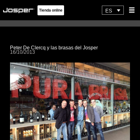
Ir
Flyo
ES
Tienda online
al
Men
contenido
Peter De Clercq y las brasas del Josper
16/10/2013