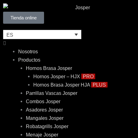
Ir
al
Tienda online
contenido
ES
Flyout
Menu
Nosotros
Productos
Hornos Brasa Josper
Hornos Josper – HJX
PRO
Hornos Brasa Josper HJA
PLUS
Parrillas Vascas Josper
Combos Josper
Asadores Josper
Mangales Josper
Robatagrills Josper
Menaje Josper