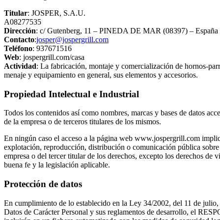
Titular
: JOSPER, S.A.U.
A08277535
Dirección
: c/ Gutenberg, 11 – PINEDA DE MAR (08397) – España
Contacto
:
josper@jospergrill.com
Teléfono
: 937671516
Web
: jospergrill.com/casa
Actividad
: La fabricación, montaje y comercialización de hornos-parr
menaje y equipamiento en general, sus elementos y accesorios.
Propiedad Intelectual e Industrial
Todos los contenidos así como nombres, marcas y bases de datos acce
de la empresa o de terceros titulares de los mismos.
En ningún caso el acceso a la página web www.jospergrill.com implica 
explotación, reproducción, distribución o comunicación pública sobre l
empresa o del tercer titular de los derechos, excepto los derechos de v
buena fe y la legislación aplicable.
Protección de datos
En cumplimiento de lo establecido en la Ley 34/2002, del 11 de julio,
Datos de Carácter Personal y sus reglamentos de desarrollo, el RE