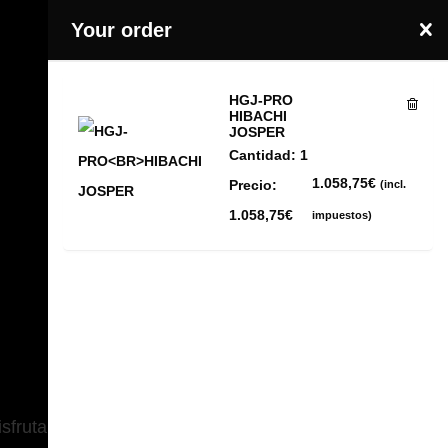
Your order
COMPRAR AHORA
HGJ-PRO
Ir a la cesta
HIBACHI
JOSPER
Cantidad:
1
1.058,75
€
Precio:
(incl.
1.058,75
€
impuestos)
sfrutarlo este verano.