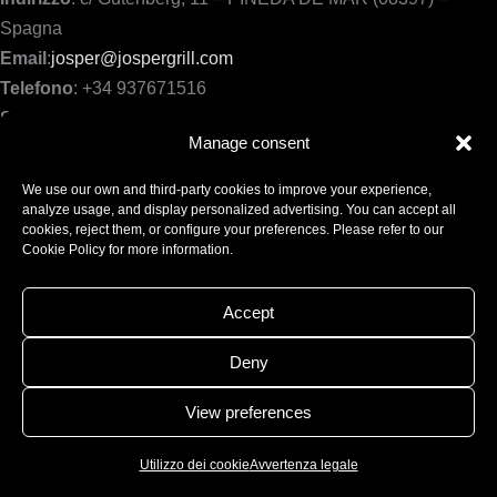
Spagna
Email
:
josper@jospergrill.com
Telefono
: +34 937671516
Sito web
: www.josper.es
Manage consent
Attività
: Fabbricazione, assemblaggio e commercializzazione
di forni-griglie industriali e domestici nonché macchinari,
We use our own and third-party cookies to improve your experience,
utensili, articoli e tutti i tipi di prodotti per l’industria di
analyze usage, and display personalized advertising. You can accept all
cookies, reject them, or configure your preferences. Please refer to our
ristorazione, decorazione, arredo e utensili in generale, i suoi
Cookie Policy for more information.
componenti e accessori.
Accept
Proprietà intellettuale e industriale
Tutti i contenuti nonché nomi, marchi e banche dati accessibili
Deny
dal sito web www.josper.es costituiscono proprietà di JOSPER,
View preferences
S.A.U e sono soggetti ai diritti in materia di proprietà
intellettuale e industriale dell’azienda e di terzi titolari degli
Utilizzo dei cookie
Avvertenza legale
stessi.