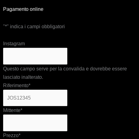
Pagamento online
"
*
" indica i campi obbligatori
Instagram
Questo campo serve per la convalida e dovrebbe essere
lasciato inalterato.
Riferimento
*
Mittente
*
Prezzo
*